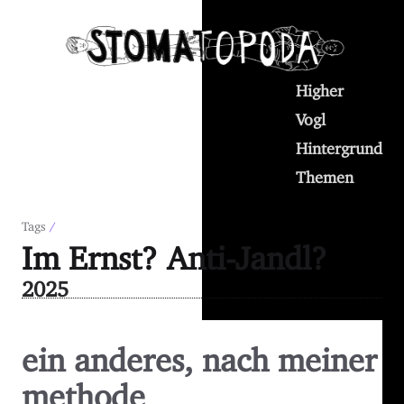
Higher
Vogl
Hintergrund
Themen
Tags
/
Im Ernst? Anti-Jandl?
2025
ein anderes, nach meiner
methode