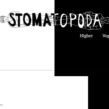
Higher
Vog
en