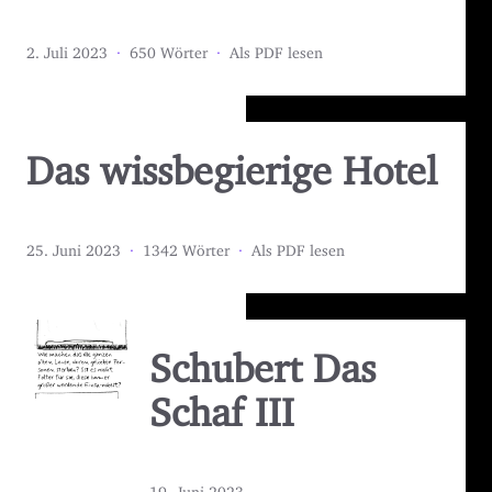
2. Juli 2023
·
650 Wörter
·
Als PDF lesen
Das wissbegierige Hotel
25. Juni 2023
·
1342 Wörter
·
Als PDF lesen
Schubert Das
Schaf III
19. Juni 2023