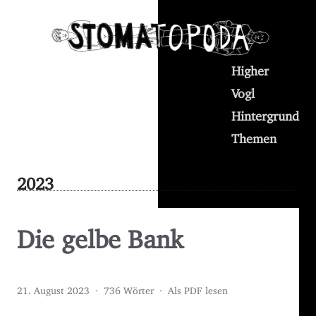
Higher
Vogl
Hintergrund
Themen
2023
Die gelbe Bank
21. August 2023
·
736 Wörter
·
Als PDF lesen