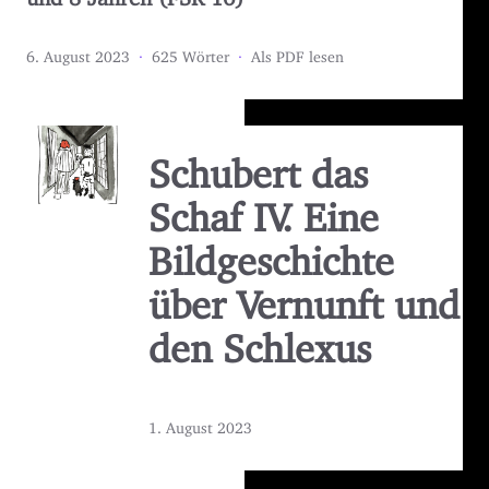
6. August 2023
·
625 Wörter
·
Als PDF lesen
Schubert das
Schaf IV. Eine
Bildgeschichte
über Vernunft und
den Schlexus
1. August 2023